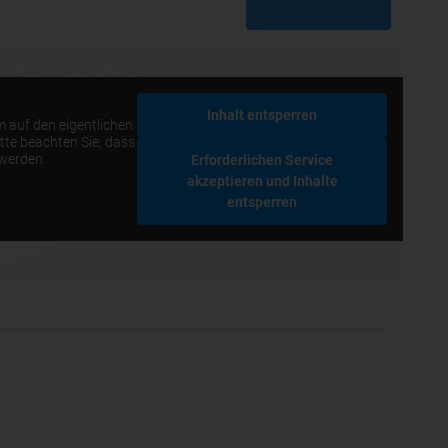
Inhalt entsperren
m auf den eigentlichen
itte beachten Sie, dass
 werden.
Erforderlichen Service
akzeptieren und Inhalte
entsperren