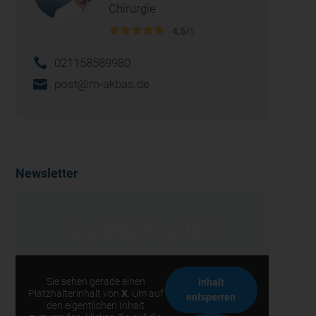
Chirurgie
4,5/
5
021158589980
post@m-akbas.de
Newsletter
Sie sehen gerade einen
Inhalt
Platzhalterinhalt von
X
. Um auf
entsperren
den eigentlichen Inhalt