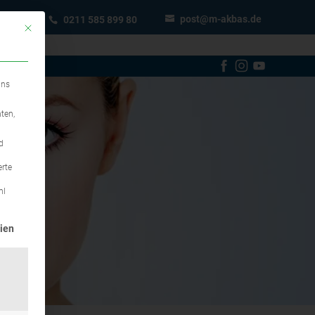
post@m-akbas.de
0211 585 899 80
Mit diesem Button wird der Dialog geschlossen. Seine Funktionalität ist ident
uns
ten,
d
erte
hl
erteilt werden kann. Die erste Service-Gruppe ist essenziell u
ien