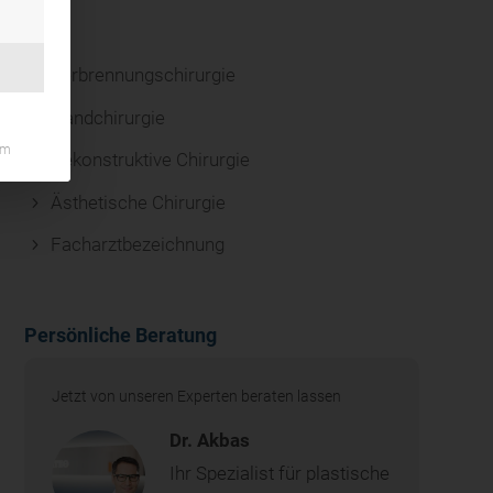
Verbrennungschirurgie
Handchirurgie
um
Rekonstruktive Chirurgie
Ästhetische Chirurgie
Facharztbezeichnung
Persönliche Beratung
Jetzt von unseren Experten beraten lassen
Dr. Akbas
Ihr Spezialist für plastische