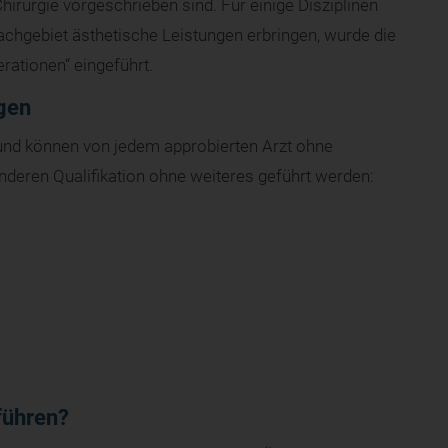
hirurgie vorgeschrieben sind. Für einige Disziplinen
achgebiet ästhetische Leistungen erbringen, wurde die
rationen“ eingeführt.
ngen
und können von jedem approbierten Arzt ohne
deren Qualifikation ohne weiteres geführt werden:
führen?