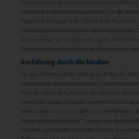
Äußerste Vorsicht ist geboten, wenn keine offiziell
Plastische Eingriffe sind hauptsächlich in der Ausbi
Plastische Chirurgie“ oder „Facharzt für Plastische
Ausbildungszeitraumes von 6 Jahren vorgesehen. De
ist die einzige Facharztbezeichnung die Weiterbildu
(Schönheitsoperationen) von der Ärztekammer vors
Irreführung durch die Medien
Für den Patienten ist die Wahl eines Arztes für ei
Ausstrahlung von selbsternannten Schönheitsexperte
nicht um objektive Aufklärung der Patienten, sonder
Denn leider lassen sich auch vermeintlich seriöse
beeindrucken und somit stark instrumentalisieren. E
wahre Schönheitschirurg?“) weniger um das Wohl de
in einem wachsenden Markt der Medizin. Eine eindeu