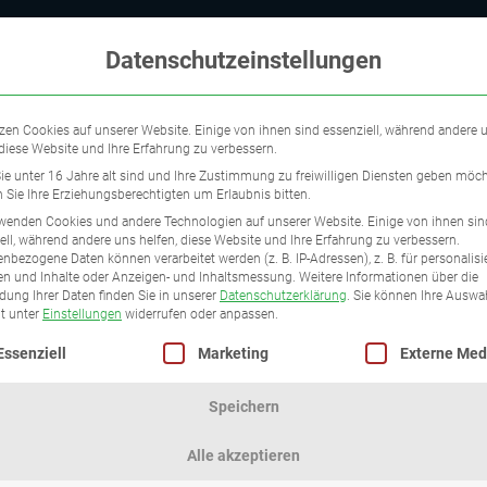
Datenschutzeinstellungen
zen Cookies auf unserer Website. Einige von ihnen sind essenziell, während andere 
 diese Website und Ihre Erfahrung zu verbessern.
e unter 16 Jahre alt sind und Ihre Zustimmung zu freiwilligen Diensten geben möch
Sie Ihre Erziehungsberechtigten um Erlaubnis bitten.
wenden Cookies und andere Technologien auf unserer Website. Einige von ihnen sin
ell, während andere uns helfen, diese Website und Ihre Erfahrung zu verbessern.
nbezogene Daten können verarbeitet werden (z. B. IP-Adressen), z. B. für personalisi
n und Inhalte oder Anzeigen- und Inhaltsmessung.
Weitere Informationen über die
ung Ihrer Daten finden Sie in unserer
Datenschutzerklärung
.
Sie können Ihre Auswa
chönheitschirurg"
it unter
Einstellungen
widerrufen oder anpassen.
lgt eine Liste der Service-Gruppen, für die eine Einwilligung 
Essenziell
Marketing
Externe Med
3
Speichern
Alle akzeptieren