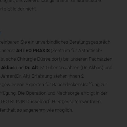
ng ist, die Weiterbildungsinhalte für ästhetische
olgt leider nicht.
n
reinbaren Sie ein unverbindliches Beratungsgespräch
 unserer
ARTEO PRAXIS
(Zentrum für Ästhetisch-
astische Chirurgie Düsseldorf) bei unseren Fachärzten
. Akbas
und
Dr. Alt
. Mit über 16 Jahren (Dr. Akbas) und
 Jahren(Dr. Alt) Erfahrung stehen ihnen 2
sgewiesene Experten für Bauchdeckenstraffung zur
rfügung. Die Operation und Nachsorge erfolgt in der
TEO KLINIK Düsseldorf. Hier gestalten wir Ihren
fenthalt so angenehm wie möglich.