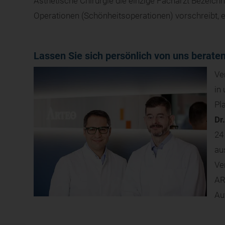
Ästhetische Chirurgie die einzige Facharzt Bezeichnu
Operationen (Schönheitsoperationen) vorschreibt, erf
Lassen Sie sich persönlich von uns berate
Ve
in
Pl
Dr
24
au
Ve
AR
Au