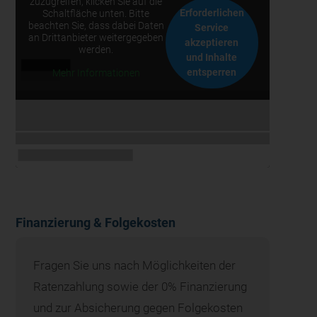
zuzugreifen, klicken Sie auf die
Erforderlichen
Schaltfläche unten. Bitte
beachten Sie, dass dabei Daten
Service
an Drittanbieter weitergegeben
akzeptieren
werden.
und Inhalte
entsperren
Mehr Informationen
Finanzierung & Folgekosten
Fragen Sie uns nach Möglichkeiten der
Ratenzahlung sowie der 0% Finanzierung
und zur Absicherung gegen Folgekosten