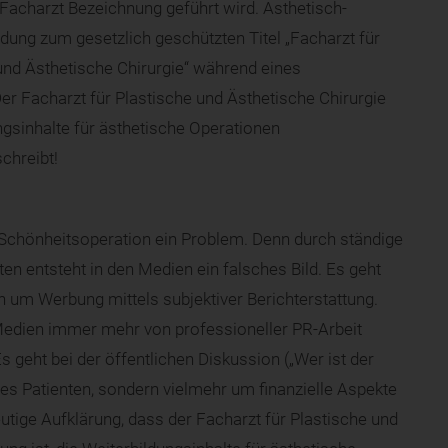
e Facharzt Bezeichnung geführt wird. Ästhetisch-
ldung zum gesetzlich geschützten Titel „Facharzt für
 und Ästhetische Chirurgie“ während eines
r Facharzt für Plastische und Ästhetische Chirurgie
ngsinhalte für ästhetische Operationen
chreibt!
ne Schönheitsoperation ein Problem. Denn durch ständige
n entsteht in den Medien ein falsches Bild. Es geht
n um Werbung mittels subjektiver Berichterstattung.
 Medien immer mehr von professioneller PR-Arbeit
s geht bei der öffentlichen Diskussion („Wer ist der
s Patienten, sondern vielmehr um finanzielle Aspekte
tige Aufklärung, dass der Facharzt für Plastische und