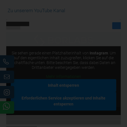
Zu unserem YouTube Kanal
Sie sehen gerade einen Platzhalterinhalt von
Instagram
. Um
auf den eigentlichen Inhalt zuzugreifen, klicken Sie auf die
Schaltfläche unten. Bitte beachten Sie, dass dabei Daten an
Drittanbieter weitergegeben werden.
Mehr Informationen
Inhalt entsperren
Erforderlichen Service akzeptieren und Inhalte
entsperren