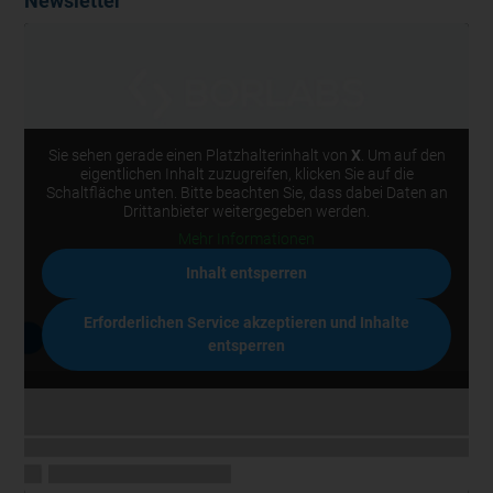
Newsletter
Sie sehen gerade einen Platzhalterinhalt von
X
. Um auf den
eigentlichen Inhalt zuzugreifen, klicken Sie auf die
Schaltfläche unten. Bitte beachten Sie, dass dabei Daten an
Drittanbieter weitergegeben werden.
Mehr Informationen
Inhalt entsperren
Erforderlichen Service akzeptieren und Inhalte
entsperren