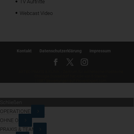
TV Auftritte
Webcast Video
Kontakt
Datenschutzerklärung
Impressum
ARTEO PRAXIS & KLINIK - Zentrum für Ästhetische-Plastische
Chirurgie Düsseldorf
hat
4,94
von
5
Sternen
|
1587
Bewertungen auf ProvenExpert.com
Schließen
OPERATIONEN
OHNE OP
PRAXIS & TEAM