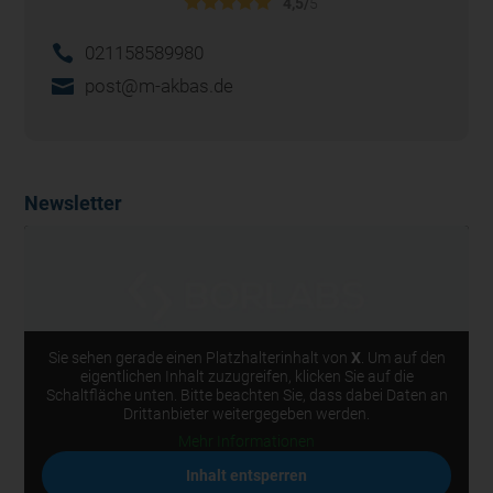
4,5/
5
021158589980
post@m-akbas.de
Newsletter
Sie sehen gerade einen Platzhalterinhalt von
X
. Um auf den
eigentlichen Inhalt zuzugreifen, klicken Sie auf die
Schaltfläche unten. Bitte beachten Sie, dass dabei Daten an
Drittanbieter weitergegeben werden.
Mehr Informationen
Inhalt entsperren