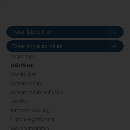
L
Falten & Botulinum
L
Falten & Hyaluronsäure
Augenringe
Halsfalten
Handrücken
Hyaluronsäure
Hyaluronsäure auflösen
Jawline
Kinnvergrößerung
Lippenvergrößerung
Marionettenfalten