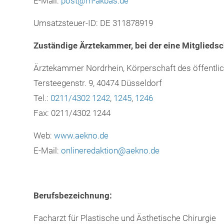
E-Mail:
post@m-akbas.de
Umsatzsteuer-ID: DE 311878919
Zuständige Ärztekammer, bei der eine Mitgliedsc
Ärztekammer Nordrhein, Körperschaft des öffentli
Tersteegenstr. 9, 40474 Düsseldorf
Tel.:
0211/4302 1242
,
1245
,
1246
Fax: 0211/4302 1244
Web:
www.aekno.de
E-Mail:
onlineredaktion@aekno.de
Berufsbezeichnung:
Facharzt für Plastische und Ästhetische Chirurgie