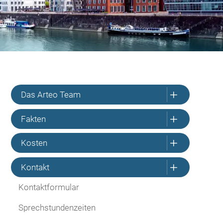
L
Das Arteo Team
L
Fakten
L
Kosten
L
Kontakt
Kontaktformular
Sprechstundenzeiten