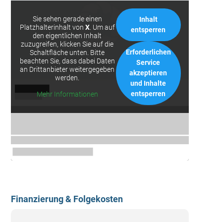
Sie sehen gerade einen
Inhalt
Platzhalterinhalt von
X
. Um auf
entsperren
den eigentlichen Inhalt
zuzugreifen, klicken Sie auf die
Erforderlichen
Schaltfläche unten. Bitte
beachten Sie, dass dabei Daten
Service
an Drittanbieter weitergegeben
akzeptieren
werden.
und Inhalte
entsperren
Mehr Informationen
Finanzierung & Folgekosten