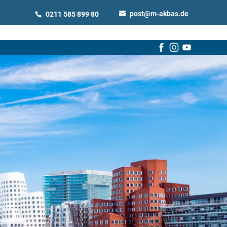
post@m-akbas.de
0211 585 899 80