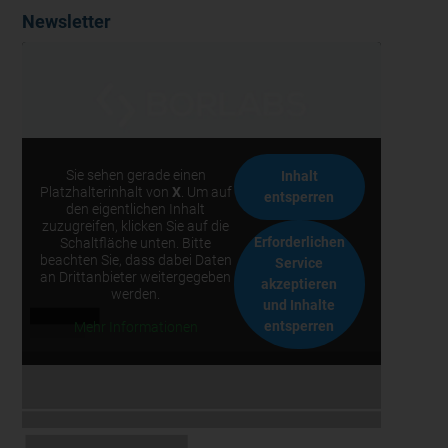
Newsletter
Sie sehen gerade einen
Inhalt
Platzhalterinhalt von
X
. Um auf
entsperren
den eigentlichen Inhalt
zuzugreifen, klicken Sie auf die
Erforderlichen
Schaltfläche unten. Bitte
beachten Sie, dass dabei Daten
Service
an Drittanbieter weitergegeben
akzeptieren
werden.
und Inhalte
entsperren
Mehr Informationen