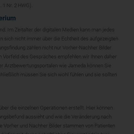
s. 1 Nr. 2 HWG).
terium
nd. Im Zeitalter der digitalen Medien kann man jedes
n sich nicht immer über die Echtheit des aufgezeigten
ungsfindung zählen nicht nur Vorher-Nachher Bilder
Im Vorfeld des Gespräches empfehlen wir Ihnen daher
der Arztbewertungsportalen wie Jameda können Sie
ließlich müssen Sie sich wohl fühlen und sie sollten
 über die einzelnen Operationen erstellt. Hier können
gangsbefund aussieht und wie die Veränderung nach
le Vorher und Nachher Bilder stammen von Patienten