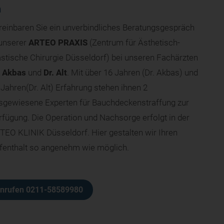
n
reinbaren Sie ein unverbindliches Beratungsgespräch
 unserer
ARTEO PRAXIS
(Zentrum für Ästhetisch-
astische Chirurgie Düsseldorf) bei unseren Fachärzten
. Akbas
und
Dr. Alt
. Mit über 16 Jahren (Dr. Akbas) und
 Jahren(Dr. Alt) Erfahrung stehen ihnen 2
sgewiesene Experten für Bauchdeckenstraffung zur
rfügung. Die Operation und Nachsorge erfolgt in der
TEO KLINIK Düsseldorf. Hier gestalten wir Ihren
fenthalt so angenehm wie möglich.
anrufen 0211-58589980