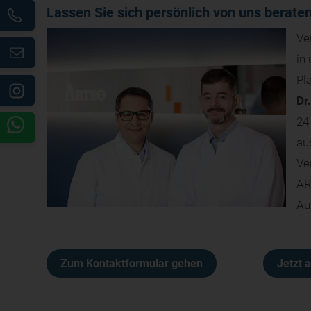
Lassen Sie sich persönlich von uns berate
Ve
in
Pl
Dr
24
au
Ve
AR
Au
Zum Kontaktformular gehen
Jetzt 