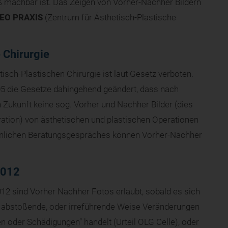
 machbar ist. Das Zeigen von Vorher-Nachher Bildern
EO PRAXIS
(Zentrum für Ästhetisch-Plastische
 Chirurgie
isch-Plastischen Chirurgie ist laut Gesetz verboten.
05 die Gesetze dahingehend geändert, dass nach
Zukunft keine sog. Vorher und Nachher Bilder (dies
ration) von ästhetischen und plastischen Operationen
önlichen Beratungsgespräches können Vorher-Nachher
2012
2 sind Vorher Nachher Fotos erlaubt, sobald es sich
e, abstoßende, oder irreführende Weise Veränderungen
 oder Schädigungen“ handelt (Urteil OLG Celle), oder