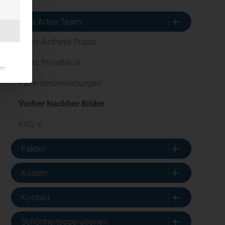
L
Das Arteo Team
Arteo Ästhetik Praxis
Arteo Privatklinik
um
Patientenbewertungen
Vorher Nachher Bilder
FAQ`s
L
Fakten
L
Kosten
L
Kontakt
L
Schönheitsoperationen