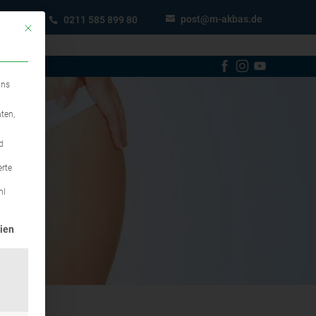
post@m-akbas.de
0211 585 899 80
Mit diesem Button wird der Dialog geschlossen. Seine Funktionalität ist ident
uns
ten,
d
erte
hl
erteilt werden kann. Die erste Service-Gruppe ist essenziell u
ien