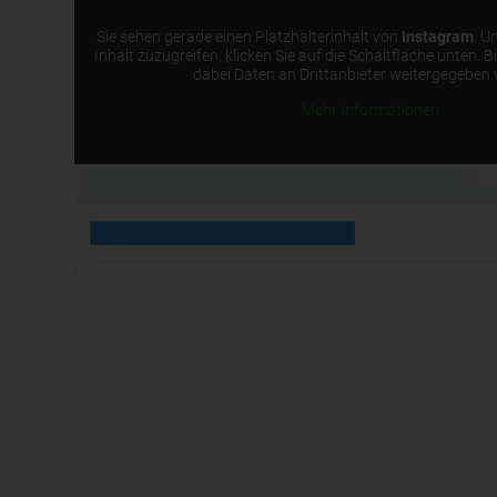
Sie sehen gerade einen Platzhalterinhalt von
Instagram
. U
Inhalt zuzugreifen, klicken Sie auf die Schaltfläche unten. B
dabei Daten an Drittanbieter weitergegeben
Mehr Informationen