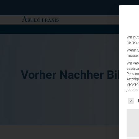
Wir nut
helfen,
Wenn Si
müssen 
Wir ver
essenzi
Vorher Nachher Bilder
Persone
Anzeige
Verwend
jederze
Es fo