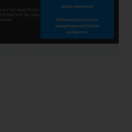
Inhalt entsperren
m auf den eigentlichen
itte beachten Sie, dass
 werden.
Erforderlichen Service
akzeptieren und Inhalte
entsperren