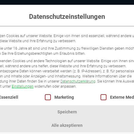
Datenschutzeinstellungen
zen Cookies auf unserer Website. Einige von ihnen sind essenziell, während andere 
 diese Website und Ihre Erfahrung zu verbessern.
e unter 16 Jahre alt sind und Ihre Zustimmung zu freiwilligen Diensten geben möch
Sie Ihre Erziehungsberechtigten um Erlaubnis bitten.
wenden Cookies und andere Technologien auf unserer Website. Einige von ihnen sin
ell, während andere uns helfen, diese Website und Ihre Erfahrung zu verbessern.
nbezogene Daten können verarbeitet werden (z. B. IP-Adressen), z. B. für personalisi
n und Inhalte oder Anzeigen- und Inhaltsmessung.
Weitere Informationen über die
ung Ihrer Daten finden Sie in unserer
Datenschutzerklärung
.
Sie können Ihre Auswa
it unter
Einstellungen
widerrufen oder anpassen.
lgt eine Liste der Service-Gruppen, für die eine Einwilligung 
Essenziell
Marketing
Externe Med
3
Speichern
Alle akzeptieren