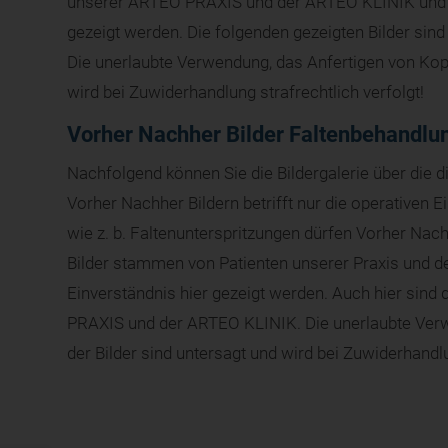
unserer ARTEO PRAXIS und der ARTEO KLINIK und dür
gezeigt werden. Die folgenden gezeigten Bilder s
Die unerlaubte Verwendung, das Anfertigen von Kopi
wird bei Zuwiderhandlung strafrechtlich verfolgt!
Vorher Nachher Bilder Faltenbehandlu
Nachfolgend können Sie die Bildergalerie über die 
Vorher Nachher Bildern betrifft nur die operativen E
wie z. b. Faltenunterspritzungen dürfen Vorher Nac
Bilder stammen von Patienten unserer Praxis und der
Einverständnis hier gezeigt werden. Auch hier sind
PRAXIS und der ARTEO KLINIK. Die unerlaubte Verw
der Bilder sind untersagt und wird bei Zuwiderhandlu