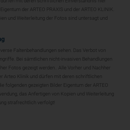
fen mit deren schriftlichen Einverständnis hier
ind Eigentum der ARTEO PRAXIS und der ARTEO KLINIK.
en und Weiterleitung der Fotos sind untersagt und
ng
diverse Faltenbehandlungen sehen. Das Verbot von
ingriffe. Bei sämtlichen nicht-invasiven Behandlungen
hher Fotos gezeigt werden.. Alle Vorher und Nachher
 Arteo Klinik und dürfen mit deren schriftlichen
 die folgenden gezeigten Bilder Eigentum der ARTEO
endung, das Anfertigen von Kopien und Weiterleitung
ng strafrechtlich verfolgt!