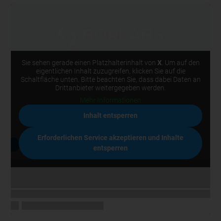
Sie sehen gerade einen Platzhalterinhalt von
X
. Um auf den
eigentlichen Inhalt zuzugreifen, klicken Sie auf die
Schaltfläche unten. Bitte beachten Sie, dass dabei Daten an
Drittanbieter weitergegeben werden.
Mehr Informationen
Inhalt entsperren
Erforderlichen Service akzeptieren und Inhalte
entsperren