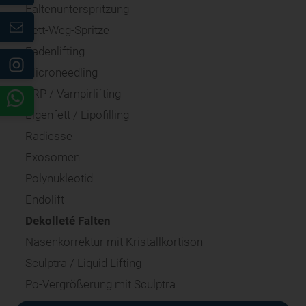
Faltenunterspritzung
Fett-Weg-Spritze
Fadenlifting
Microneedling
PRP / Vampirlifting
Eigenfett / Lipofilling
Radiesse
Exosomen
Polynukleotid
Endolift
Dekolleté Falten
Nasenkorrektur mit Kristallkortison
Sculptra / Liquid Lifting
Po-Vergrößerung mit Sculptra