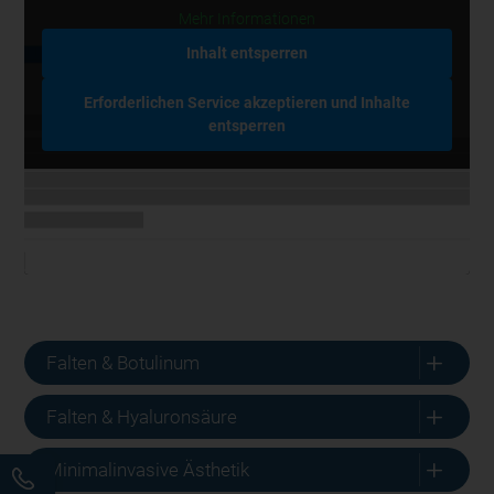
Mehr Informationen
Inhalt entsperren
Erforderlichen Service akzeptieren und Inhalte
entsperren
L
Falten & Botulinum
L
Falten & Hyaluronsäure
L
Minimalinvasive Ästhetik