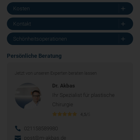
L
Kosten
L
Kontakt
L
Schönheitsoperationen
Persönliche Beratung
Jetzt von unseren Experten beraten lassen
Dr. Akbas
Ihr Spezialist für plastische
Chirurgie
4,5/
5
021158589980
post@m-akbas.de