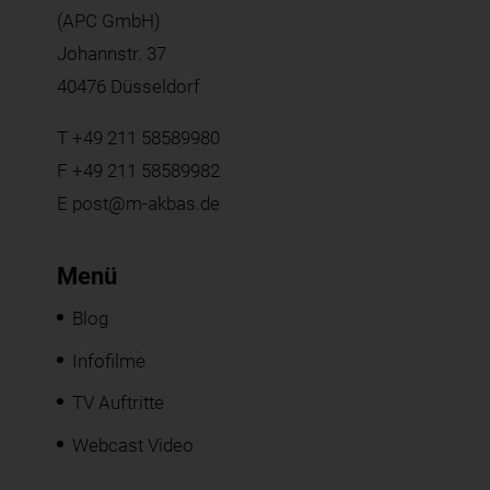
(APC GmbH)
Johannstr. 37
40476 Düsseldorf
T
+49 211 58589980
F +49 211 58589982
E
post@m-akbas.de
Menü
Blog
Infofilme
TV Auftritte
Webcast Video