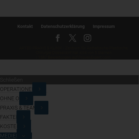
Kontakt
Datenschutzerklärung
Impressum
ARTEO PRAXIS & KLINIK - Zentrum für Ästhetische-Plastische
Chirurgie Düsseldorf
hat
4,94
von
5
Sternen
|
1587
Bewertungen auf ProvenExpert.com
Schließen
OPERATIONEN
OHNE OP
PRAXIS & TEAM
FAKTEN
KOSTEN
MEDIEN