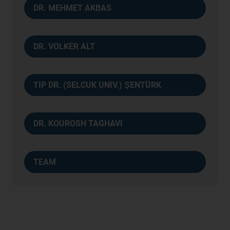
DR. MEHMET AKBAS
DR. VOLKER ALT
TIP DR. (SELCUK UNIV.) ŞENTÜRK
DR. KOUROSH TAGHAVI
TEAM