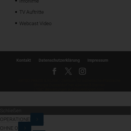
Infofilme
TV Auftritte
Webcast Video
Kontakt
Datenschutzerklärung
Impressum
ARTEO PRAXIS & KLINIK - Zentrum für Ästhetische-Plastische
Chirurgie Düsseldorf
hat
4,94
von
5
Sternen
|
1587
Bewertungen auf ProvenExpert.com
Schließen
OPERATIONEN
OHNE OP