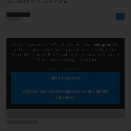
Zu unserem YouTube Kanal
Sie sehen gerade einen Platzhalterinhalt von
Instagram
. Um
auf den eigentlichen Inhalt zuzugreifen, klicken Sie auf die
Schaltfläche unten. Bitte beachten Sie, dass dabei Daten an
Drittanbieter weitergegeben werden.
Mehr Informationen
Inhalt entsperren
Erforderlichen Service akzeptieren und Inhalte
entsperren