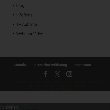
Blog
Infofilme
TV Auftritte
Webcast Video
Kontakt
Datenschutzerklärung
Impressum
ARTEO PRAXIS & KLINIK - Zentrum für Ästhetische-Plastische
Chirurgie Düsseldorf
hat
4,94
von
5
Sternen
|
1587
Bewertungen auf ProvenExpert.com
Schließen