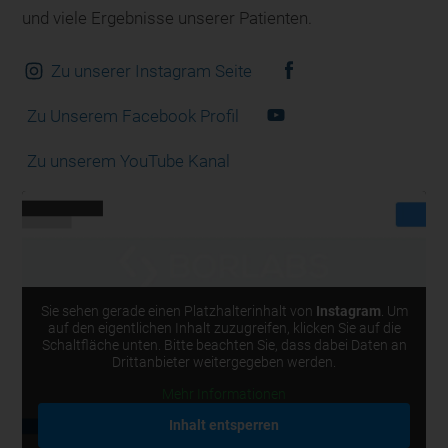
und viele Ergebnisse unserer Patienten.
Zu unserer Instagram Seite
Zu Unserem Facebook Profil
Zu unserem YouTube Kanal
Sie sehen gerade einen Platzhalterinhalt von
Instagram
. Um
auf den eigentlichen Inhalt zuzugreifen, klicken Sie auf die
Schaltfläche unten. Bitte beachten Sie, dass dabei Daten an
Drittanbieter weitergegeben werden.
Mehr Informationen
Inhalt entsperren