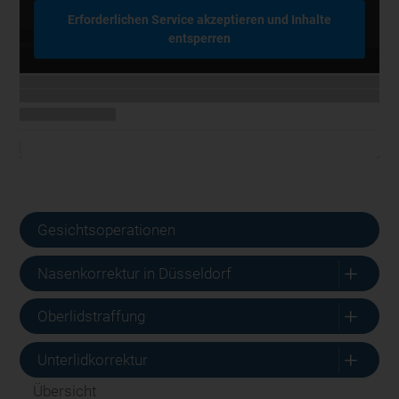
Erforderlichen Service akzeptieren und Inhalte
entsperren
Gesichtsoperationen
L
Nasenkorrektur in Düsseldorf
L
Oberlidstraffung
L
Unterlidkorrektur
Übersicht