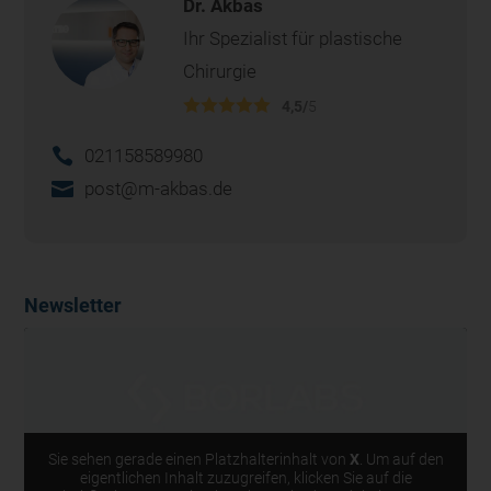
Dr. Akbas
Ihr Spezialist für plastische
Chirurgie
4,5/
5
021158589980
post@m-akbas.de
Newsletter
Sie sehen gerade einen Platzhalterinhalt von
X
. Um auf den
eigentlichen Inhalt zuzugreifen, klicken Sie auf die