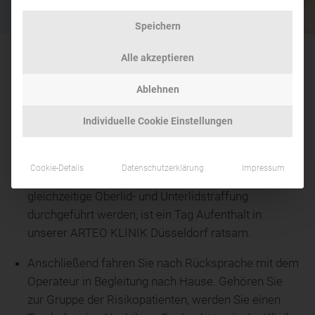
Speichern
Alle akzeptieren
Ablehnen
Die erste Zeit nach einer Unterlidkorrektur
Individuelle Cookie Einstellungen
Die Unterlidstraffung dauert 1-2 Stunden. Nach der
Unterlid Operation bleiben Sie mindestens zwei
Stunden unter ärztlicher Kontrolle. In dieser Zeit
Cookie-Details
Datenschutzerklärung
Impressum
werden die Augenlider gekühlt. Sollte eine
gleichzeitige Oberlid- und Unterlidstraffung
durchgeführt werden, ist ein Tag Aufenthalt in
unserer ARTEO KLINIK Düsseldorf ratsam.
Anschließend fahren Sie nach Rücksprache mit dem
Operateur in Begleitung nach Hause. Gehören Sie
zur Gruppe der Risikopatienten, werden Sie einen