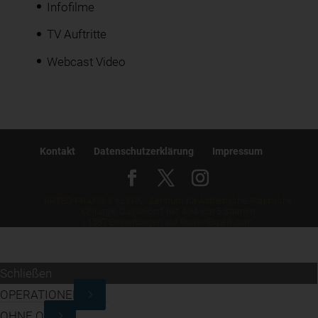
Infofilme
TV Auftritte
Webcast Video
Kontakt
Datenschutzerklärung
Impressum
ARTEO PRAXIS & KLINIK - Zentrum für Ästhetische-Plastische
Chirurgie Düsseldorf
hat
4,94
von
5
Sternen
|
1587
Bewertungen auf ProvenExpert.com
Schließen
OPERATIONEN
OHNE OP