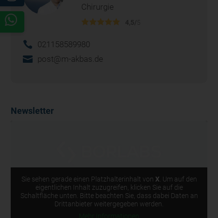
Chirurgie
4,5/
5
021158589980
post@m-akbas.de
Newsletter
Sie sehen gerade einen Platzhalterinhalt von
X
. Um auf den
eigentlichen Inhalt zuzugreifen, klicken Sie auf die
Schaltfläche unten. Bitte beachten Sie, dass dabei Daten an
Drittanbieter weitergegeben werden.
Mehr Informationen