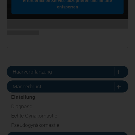
Erforderlichen Service akzeptieren und Inhalte
entsperren
L
Haarverpflanzung
L
Männerbrust
Einteilung
Diagnose
Echte Gynäkomastie
Pseudogynäkomastie